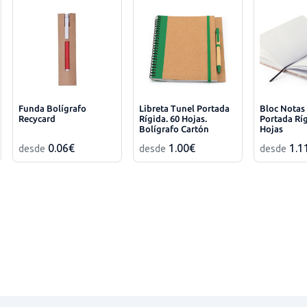
Funda Bolígrafo
Libreta Tunel Portada
Bloc Notas
Recycard
Rígida. 60 Hojas.
Portada Ríg
Bolígrafo Cartón
Hojas
Reciclado Incluido
0.06€
1.00€
1.1
desde
desde
desde