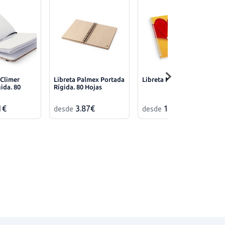
 Climer
Libreta Palmex Portada
Libreta Navil 50 Hojas
ida. 80
Rígida. 80 Hojas
1€
3.87€
1.71€
desde
desde