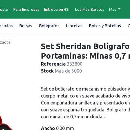
galar
Para Empresas
Entrega en 48h
Los Más Baratos
Más
chilas
Bolsas
Bolígrafos
Libretas
Botes y Botellas
G
izados
Set Sheridan Bolígraf
Portaminas: Minas 0,7
Referencia
333800
Stock
Más de 5000
Set de bolígrafo de mecanismo pulsador y 
cuerpo metálico en suave acabado de vivos
Con empuñadura anillada y presentado en r
con suave espuma troquelada. Bolígrafo d
con minas de 0,7mm incluidas.
Ancho
0.00 mm