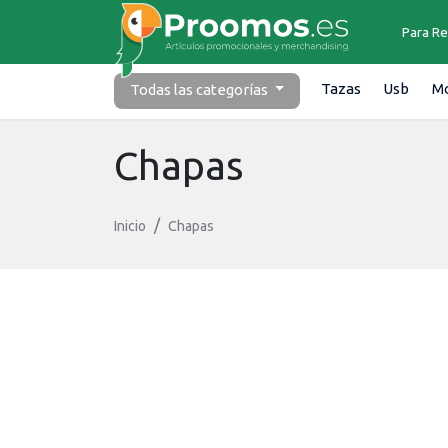
Para Re
Tazas
Usb
Mo
Todas las
categorías
Chapas
Inicio
Chapas