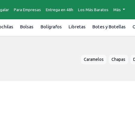
galar
Para Empresas
Entrega en 48h
Los Más Baratos
Más
chilas
Bolsas
Bolígrafos
Libretas
Botes y Botellas
G
Caramelos
Chapas