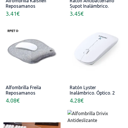
Alfombrilla Kaishen
Ratón Antibacteriano
Reposamanos
Supot Inalámbrico.
Acolchado
Óptico. 2 Pilas AAA No
3.41
€
3.45
€
Incluidas
Alfombrilla Freila
Ratón Lyster
Reposamanos
Inalámbrico. Óptico. 2
Acolchado
Pilas AAA No Incluidas
4.08
€
4.28
€