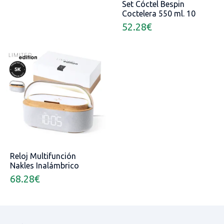
Set Cóctel Bespin
Coctelera 550 ml. 10
Accesorios
52.28
€
Reloj Multifunción
Nakles Inalámbrico
15W. 34 Ledes. 3
68.28
€
Posiciones de Luz.
Intensidad de Luz
Regulable. Recargable
USB. Conexión
Bluetooth. Potencia