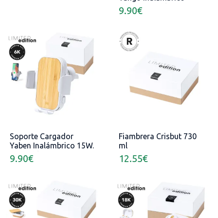
15W. Ajustable
9.90
€
Soporte Cargador
Fiambrera Crisbut 730
Yaben Inalámbrico 15W.
ml
Ajustable
9.90
€
12.55
€