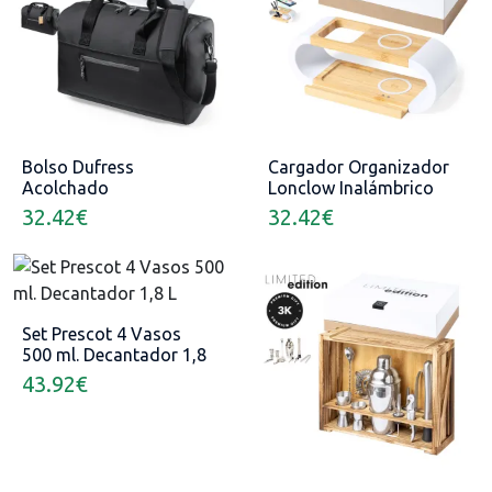
Bolso Dufress
Cargador Organizador
Acolchado
Lonclow Inalámbrico
10W
32.42
€
32.42
€
Set Prescot 4 Vasos
500 ml. Decantador 1,8
L
43.92
€