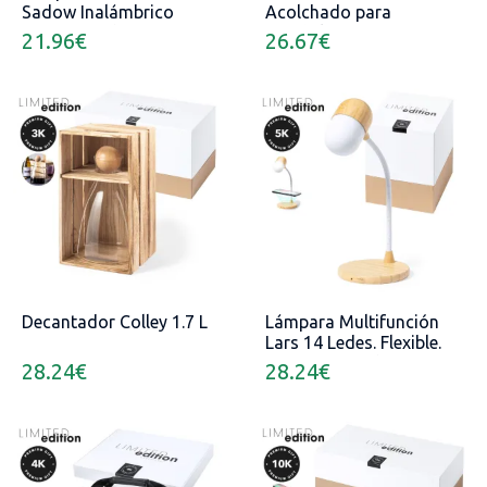
Sadow Inalámbrico
Acolchado para
10W. 12 Ledes. 3
Portátil. Parte Trasera y
21.96
€
26.67
€
Posiciones de Luz.
Cintas Acolchadas
Intensidad de Luz
Regulable. Recargable
USB. Conexión
Bluetooth. Potencia
Sonido 3W
Decantador Colley 1.7 L
Lámpara Multifunción
Lars 14 Ledes. Flexible.
3 Posiciones de Luz.
28.24
€
28.24
€
Intensidad de Luz
Regulable. Conexión
Bluetooth. Potencia
Sonido 3W. Conexión
USB. Inalámbrico 10W